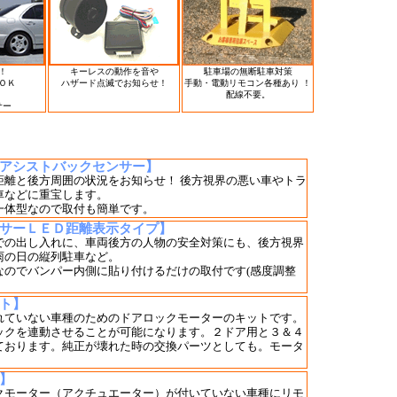
！
キーレスの動作を音や
駐車場の無断駐車対策
ＯＫ
ハザード点滅でお知らせ！
手動・電動リモコン各種あり ！
配線不要。
サー
アシストバックセンサー】
距離と後方周囲の状況をお知らせ！ 後方視界の悪い車やトラ
車などに重宝します。
一体型なので取付も簡単です。
サーＬＥＤ距離表示タイプ】
での出し入れに、車両後方の人物の安全対策にも、後方視界
雨の日の縦列駐車など。
なのでバンパー内側に貼り付けるだけの取付です(感度調整
ト】
れていない車種のためのドアロックモーターのキットです。
ックを連動させることが可能になります。２ドア用と３＆４
ております。純正が壊れた時の交換パーツとしても。モータ
。
】
クモーター（アクチュエーター）が付いていない車種にリモ