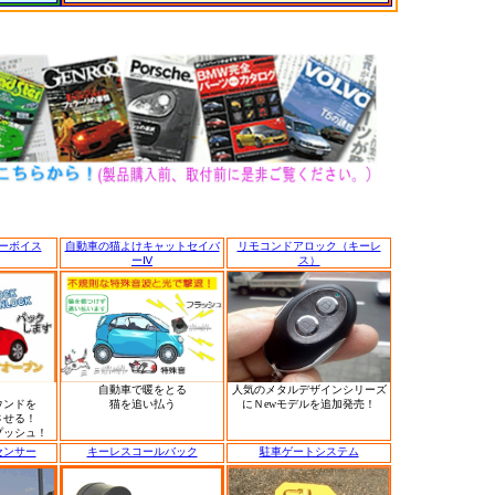
ーボイス
自動車の猫よけキャットセイバ
リモコンドアロック（キーレ
ーⅣ
ス）
自動車で暖をとる
人気のメタルデザインシリーズ
ウンドを
猫を追い払う
にＮewモデルを追加発売！
させる！
プッシュ！
センサー
キーレスコールバック
駐車ゲートシステム