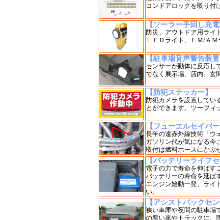
コンドアロックを取り付
【ソーラー手回し充電
防災、アウトドア用ライ
ＬＥＤライト、ＦＭ/ＡＭ
【駐車場音声警告装置
センサーが動体に反応し
でなく展示場、店内、玄
【防犯ステッカー】
防犯カメラを設置してい
とができます。ツーフィ
【フューエルセイバー
長年の遠赤外線技術「ウ
ガソリン代が気になる今
取付は燃料ホースにかぶ
【バッテリーライフセ
電子の力で寿命を伸ばす
バッテリーの寿命を延ば
エンジン始動一発、ライ
い。
【アシストバックセン
狭い車庫や夜間の駐車場
の悪い車やトラックに、