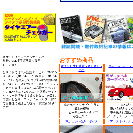
当サイトはグローバルサイン社
おすすめ商品
発行のSSL電子証明書を使用
しています。
電子サビ防止装置ラストストッ
車がしゃべる！カ
パー
当サイトでは本人認証サービス「EMV 3-
Dセキュア(3Dセキュア2.0) ※以下3Dセキ
ュア2.0」を導入しており安全にお買い物
ができます。 3Dセキュア2.0は、クレジッ
トカード会社による本人認証サービスで
す。3Dセキュア2.0では、お客様のクレジ
ットカード情報は（当社を含む）外部に
非開示となり、ワンタイムパスワード等
でお客様に確認した後カード決済を行い
車のボディをサビから守る
車が話す
ます。
最上位機種
車から好きなサ
ヘビーデューティタイプ
車の動きに連動
が売上No.1！
ノータッチ、ノー
車がしゃべるカーボイス
アシストバック