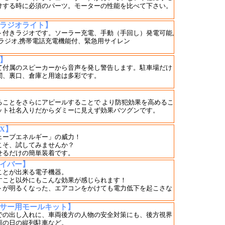
けする時に必須のパーツ。モーターの性能を比べて下さい。
ラジオライト】
ト付きラジオです。ソーラー充電、手動（手回し）発電可能,
ラジオ,携帯電話充電機能付、緊急用サイレン
】
て付属のスピーカーから音声を発し警告します。駐車場だけ
関、裏口、倉庫と用途は多彩です。
ることをさらにアピールすることで より防犯効果を高めるこ
ット社名入りだからダミーに見えず効果バツグンです。
X】
ェーブエネルギー」の威力！
こそ、試してみませんか？
せるだけの簡単装着です。
イバー】
ことが出来る電子機器。
すこと以外にもこんな効果が感じられます！
トが明るくなった、エアコンをかけても電力低下を起こさな
サー用モールキット】
での出し入れに、車両後方の人物の安全対策にも、後方視界
雨の日の縦列駐車など。