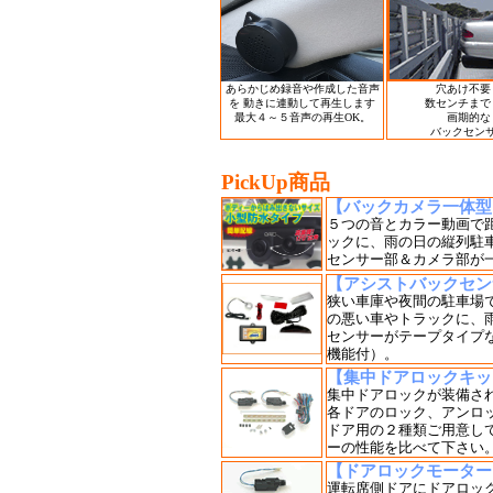
あらかじめ録音や作成した音声
穴あけ不要
を 動きに連動して再生します
数センチまで
最大４～５音声の再生OK。
画期的な
バックセン
PickUp商品
【バックカメラ一体型
５つの音とカラー動画で
ックに、雨の日の縦列駐
センサー部＆カメラ部が
【アシストバックセン
狭い車庫や夜間の駐車場
の悪い車やトラックに、
センサーがテープタイプ
機能付）。
【集中ドアロックキッ
集中ドアロックが装備さ
各ドアのロック、アンロ
ドア用の２種類ご用意し
ーの性能を比べて下さい
【ドアロックモーター
運転席側ドアにドアロッ