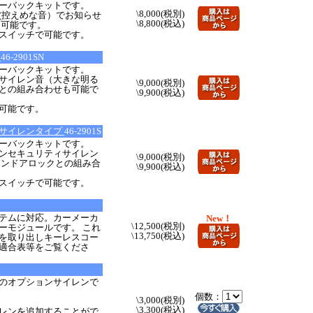
ーバックキットです。
\8,000(税別)
(控えめな音）でお知らせ
\8,800(税込)
も可能です。
スイッチで可能です。
プ
46-2901SN
ーバックキットです。
サイレン音（大きな明る
\9,000(税別)
との組み合わせも可能で
\9,900(税込)
可能です。
ィサイレンタイプ
46-2901S
ーバックキットです。
ンセキュリティサイレン
\9,000(税別)
コンドアロックとの組み合
\9,900(税込)
スイッチで可能です。
ステムに対応。カーメーカ
New！
\12,500(税別)
ーモジュールです。 これ
\13,750(税込)
号を取り出しキーレスコー
適合表等をご覧くださ
のオプションサイレンで
個数：
\3,000(税別)
\3,300(税込)
レンを追加することがで