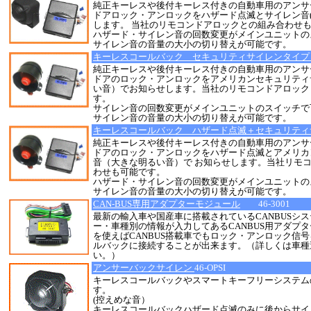
純正キーレスや後付キーレス付きの自動車用のアンサ
ドアロック・アンロックをハザード点滅とサイレン音
します。 当社のリモコンドアロックとの組み合わせ
ハザード・サイレン音の回数変更がメインユニットの
サイレン音の音量の大小の切り替えが可能です。
キーレスコールバック セキュリティサイレンタイ
純正キーレスや後付キーレス付きの自動車用のアンサ
ドアのロック・アンロックをアメリカンセキュリティ
い音）でお知らせします。当社のリモコンドアロック
す。
サイレン音の回数変更がメインユニットのスイッチで
サイレン音の音量の大小の切り替えが可能です。
キーレスコールバック ハザード点滅＋セキュリテ
純正キーレスや後付キーレス付きの自動車用のアンサ
ドアのロック・アンロックをハザード点滅とアメリカ
音（大きな明るい音）で お知らせします。当社リモ
わせも可能です。
ハザード・サイレン音の回数変更がメインユニットの
サイレン音の音量の大小の切り替えが可能です。
CAN-BUS専用アダプターモジュール
46-3001
最新の輸入車や国産車に搭載されているCANBUSシ
ー・車種別の情報が入力してあるCANBUS用アダプタ
を使えばCANBUS搭載車でもロック・アンロック信
ルバックに接続することが出来ます。（詳しくは車種
い。）
アンサーバックサイレン
46-OPSI
キーレスコールバックやスマートキーフリーシステム
す。
(控えめな音）
キーレスコールバックハザード点滅のみに後からサイ