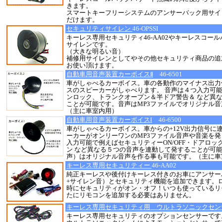
きます。
スマートキーフリーシステムのアンサーバック用サイ
だけます。
セキュリティサイレン
46-OPSSI
キーレス専用セキュリティ46-AA02やキーレスコー
サイレンです。
（大きな明るい音）
補修用サイレンとしてやその他セキュリティ商品の追
お使い頂けます。
自動車用音声装置カーボイスⅡ
46-6501
車がしゃべるカーボイス。車の各動作のマイナス出力
スのスピーカーがしゃべります。 音声は４つ入力可
ンロック、トランクオープン＆半ドア警告＆ など異
ことが可能です。音声はMP3ファイルでオリジナル
（主に車室内用）
自動車用音声装置カーボイスⅠ
46-6500
車がしゃべるカーボイス。車からの+12V出力信号に
ーカーがオンリーワンのMP3ファイル音声や音楽を発し
入力可能で例えばセキュリティーON/OFF・ドアロッ
ン など異なる５つの音声を連動して発することが可能
声）はオリジナル音声を作る事も可能です。（主に車
キーレス専用セキュリティー
46-AA02
純正キーレスや後付けキーレス付きのお車にアンサー
+サイレン音）とセキュリティ機能を追加できます。
時にセキュリティがオン・オフ！いつも使っているリ
たにリモコンを追加する必要はありません。
キーレス専用セキュリティ用 ウルトラソニックセ
キーレス専用セキュリティのオプションセンサーです