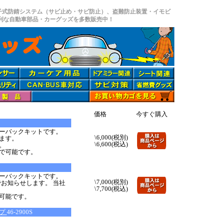
子式防錆システム（サビ止め・サビ防止）、盗難防止装置・イモビ
便利な自動車部品・カーグッズを多数販売中！
価格
今すぐ購入
ーバックキットです。
\6,000(税別)
ます。
\6,600(税込)
。
で可能です。
ーバックキットです。
\7,000(税別)
お知らせします。 当社
\7,700(税込)
可能です。
イプ
46-2900S