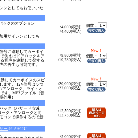
レンとしてもお使いいた
ルバックのオプション
個数：
\4,000(税別)
\4,400(税込)
加用サイレンとしても
New！
信号に連動してカーボイ
\9,800(税別)
能で例えばドアロック＆ア
個数：
\10,780(税込)
なる音声を連動して発する
音声の再生も可能です。
New！
連動してカーボイスのスピ
\20,000(税別)
ます。 12V信号は５つ
個数：
\22,000(税込)
ク/アンロック、ライトオ
です。MP3ファイル（音
室外用）
バック（ハザード点滅
\12,500(税別)
ロック・アンロックと同
\13,750(税込)
モコンで操作するので新
ンサー
46-AA02U
。
\5,000(税別)