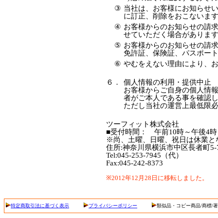
③
当社は、お客様にお知らせ
に訂正、削除をおこないま
④
お客様からのお知らせの請
せていただく場合がありま
⑤
お客様からのお知らせの請求
免許証、保険証、パスポート
⑥
やむをえない理由により、
６．
個人情報の利用・提供中止
お客様からご自身の個人情
者がご本人である事を確認
ただし当社の運営上最低限
ツーフィット株式会社
■受付時間： 午前10時～午後4
※尚、土曜、日曜、祝日は休業と
住所:神奈川県横浜市中区長者町5-7
Tel:045-253-7945（代）
Fax:045-242-8373
※2012年12月28日に移転しました。
特定商取引法に基づく表示
プライバシーポリシー
類似品・コピー商品/商標