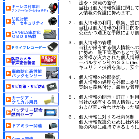
１．
法令・規範の遵守
当社は個人情報保護に関し
人情報の保護に努めます。
２．
個人情報の利用、収集、提
当社は個人情報の利用目的
公正かつ適正な手段により
３．
個人情報の管理
当社が保有する個人情報へ
に努め、厳正管理のもとで
お客様が入力された個人情
ーバルサイン社のＳＳＬ(Secur
キュリティ技術を施し、安
４．
個人情報の外部委託
個人情報の処理を外部に委
契約を義務付け、厳重な管
５．
個人情報の開示・訂正・利
当社の保有する個人情報に
および問い合わせがあった
６．
個人情報に対する社内体制
個人情報保護のために社内
新の内容に維持できるよう