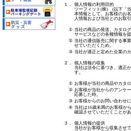
１．
個人情報の利用目的
ツーフィット(株) (以下「
本情報として、お客様のお
人情報および当社とのお取
①
当社の商品の発送、カタログ
サービスなどの各種情報を
②
当社の通信販売に関する事
せていただくため。
③
当社が適正と定めた企業のカ
２．
個人情報の収集
当社は法令に基づき、適正
す。
①
お客様が当社の商品やカタ
②
お客様が当社からのアンケ
応募した時。
③
お客様からのお問い合わせ
④
当社は16歳未満のお客様か
確認させていただくことが
３．
個人情報の提供
当社がお客様から収集させ