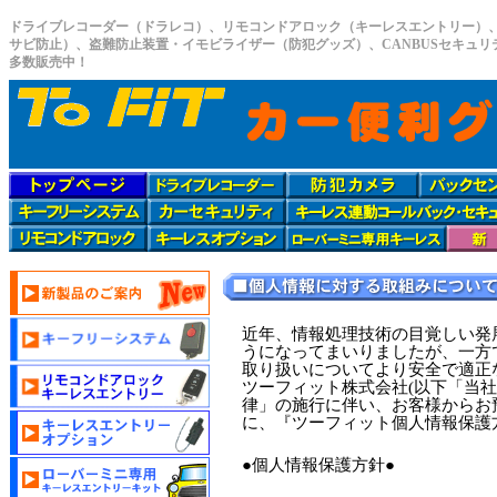
ドライブレコーダー（ドラレコ）、リモコンドアロック（キーレスエントリー）
サビ防止）、盗難防止装置・イモビライザー（防犯グッズ）、CANBUSセキュ
多数販売中！
近年、情報処理技術の目覚しい発
うになってまいりましたが、一方
取り扱いについてより安全で適正
ツーフィット株式会社(以下「当
律」の施行に伴い、お客様からお
に、『ツーフィット個人情報保護
●個人情報保護方針●