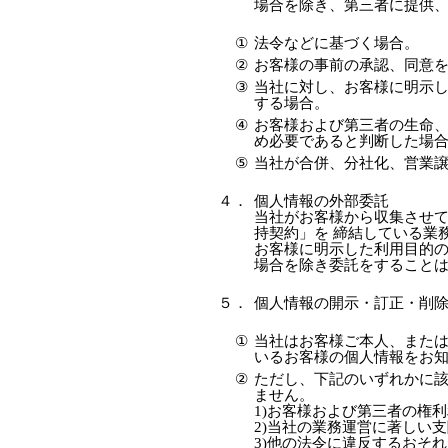
場合を除き、第三者に提供
①
法令などに基づく場合。
②
お客様の事前の承認、同意
③
当社に対し、お客様に明示
する場合。
④
お客様および第三者の生命
め必要であると判断した場
⑤
当社が合併、分社化、営業
４．
個人情報の外部委託
当社がお客様から収集させ
持契約」を 締結している業
お客様に明示した利用目的
場合を除き委託をすること
５．
個人情報の開示・訂正・削
①
当社はお客様ご本人、また
いるお客様の個人情報をお
②
ただし、下記のいずれかに
ません。
1)お客様および第三者の権
2)当社の業務運営に著しい
3)他の法令に違反するおそ