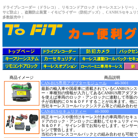
ドライブレコーダー（ドラレコ）、リモコンドアロック（キーレスエントリー）
サビ防止）、盗難防止装置・イモビライザー（防犯グッズ）、CANBUSセキュ
多数販売中！
商品イメージ
商品説明
CAN-BUS専用アダプターモジュール
46-3001
最新の輸入車や国産車に搭載されているCANBUSシ
ー・車種別の情報が入力してあるCANBUS用アダプタ
を使えば車両のロック・アンロックに連動して市販の
チが自動的にＯＮ＆ＯＦＦすることが出来ます。他に
当社キーレスコールバックシステム等との組み合わせ
CAN-BUSセキュリティー
46-3000
純正キーレスや後付けキーレス付きの車両用のセキュ
ドアのロック・アンロックに連動してセキュリティー
Ｎ＆ＯＦＦ、サイレン音でお知らせします。センサー
レンで警告します。
当社のキーレスコールバックとの組み合わせも可能で