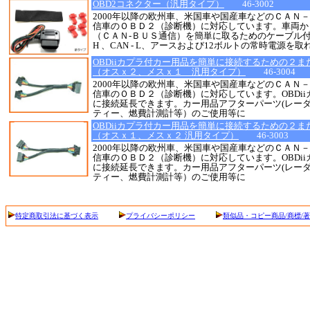
OBD2コネクター（汎用タイプ）
46-3002
2000年以降の欧州車、米国車や国産車などのＣＡＮ
信車のＯＢＤ２（診断機）に対応しています。車両か
（ＣＡＮ-ＢＵＳ通信）を簡単に取るためのケーブル付コ
H 、CAN - L、アースおよび12ボルトの常時電源を取
OBDiiカプラ付カー用品を簡単に接続するための２
（オスｘ２、メスｘ１ 汎用タイプ）
46-3004
2000年以降の欧州車、米国車や国産車などのＣＡＮ
信車のＯＢＤ２（診断機）に対応しています。OBDi
に接続延長できます。カー用品アフターパーツ(レー
ティー、燃費計測計等）のご使用等に
OBDiiカプラ付カー用品を簡単に接続するための２
（オスｘ１、メスｘ２ 汎用タイプ）
46-3003
2000年以降の欧州車、米国車や国産車などのＣＡＮ
信車のＯＢＤ２（診断機）に対応しています。OBDi
に接続延長できます。カー用品アフターパーツ(レー
ティー、燃費計測計等）のご使用等に
特定商取引法に基づく表示
プライバシーポリシー
類似品・コピー商品/商標/