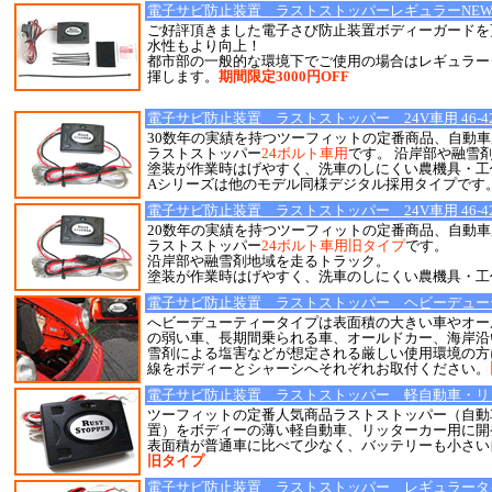
電子サビ防止装置 ラストストッパーレギュラーNEWタイプ
ご好評頂きました電子さび防止装置ボディーガードを
水性もより向上！
都市部の一般的な環境下でご使用の場合はレギュラー
揮します。
期間限定3000円OFF
電子サビ防止装置 ラストストッパー 24V車用 46-42
30数年の実績を持つツーフィットの定番商品、自動
ラストストッパー
24ボルト車用
です。 沿岸部や融雪
塗装が作業時はげやすく、洗車のしにくい農機具・工
Aシリーズは他のモデル同様デジタル採用タイプです
電子サビ防止装置 ラストストッパー 24V車用 46-42
20数年の実績を持つツーフィットの定番商品、自動
ラストストッパー
24ボルト車用旧タイプ
です。
沿岸部や融雪剤地域を走るトラック。
塗装が作業時はげやすく、洗車のしにくい農機具・工
電子サビ防止装置 ラストストッパー ヘビーデューティタ
へビーデューティータイプは表面積の大きい車やオー
の弱い車、長期間乗られる車、オールドカー、海岸沿
雪剤による塩害などが想定される厳しい使用環境の方
線をボディーとシャーシへそれぞれお取付ください。
電子サビ防止装置 ラストストッパー 軽自動車・リッター
ツーフィットの定番人気商品ラストストッパー（自動
置）をボディーの薄い軽自動車、リッターカー用に開
表面積が普通車に比べて少なく、バッテリーも小さい
旧タイプ
電子サビ防止装置 ラストストッパー レギュラータイプ 