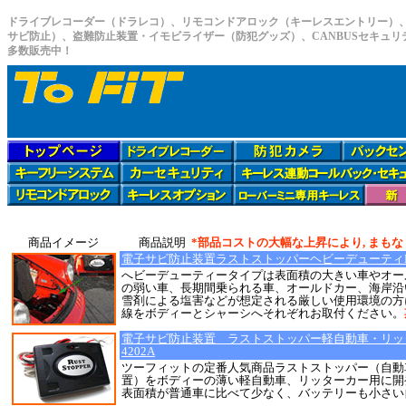
ドライブレコーダー（ドラレコ）、リモコンドアロック（キーレスエントリー）
サビ防止）、盗難防止装置・イモビライザー（防犯グッズ）、CANBUSセキュ
多数販売中！
商品イメージ
商品説明
*部品コストの大幅な上昇により, まも
電子サビ防止装置ラストストッパーヘビーデューティNEW
へビーデューティータイプは表面積の大きい車やオー
の弱い車、長期間乗られる車、オールドカー、海岸沿
雪剤による塩害などが想定される厳しい使用環境の方
線をボディーとシャーシへそれぞれお取付ください。
電子サビ防止装置 ラストストッパー軽自動車・リッター
4202A
ツーフィットの定番人気商品ラストストッパー（自動
置）をボディーの薄い軽自動車、リッターカー用に開
表面積が普通車に比べて少なく、バッテリーも小さい