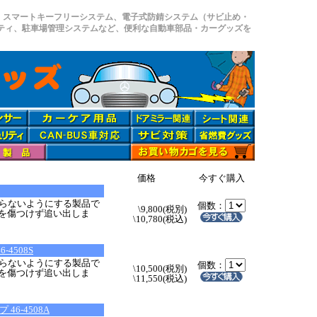
、スマートキーフリーシステム、電子式防錆システム（サビ止め・
リティ、駐車場管理システムなど、便利な自動車部品・カーグッズを
価格
今すぐ購入
らないようにする製品で
個数：
\9,800(税別)
猫を傷つけず追い出しま
\10,780(税込)
4508S
らないようにする製品で
個数：
\10,500(税別)
猫を傷つけず追い出しま
\11,550(税込)
。
6-4508A