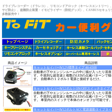
ドライブレコーダー（ドラレコ）、リモコンドアロック（キーレスエントリー）
サビ防止）、盗難防止装置・イモビライザー（防犯グッズ）、CANBUSセキュ
多数販売中！
商品イメージ
商品説明
キャットセイバーⅣ12V標準タイプ 46-4508
自動車の下やエンジンルームの中に猫が入ったり居座
す。不規則な超音波と複数のLEDの点滅パターンで
す。 自動車の１２ボルト電源と接続するだけ。
キャットセイバーⅣ12ボルトON/OFFスイッチタイプ 46-
自動車の下やエンジンルームの中に猫が入ったり居座
す。不規則な超音波と複数のLEDの点滅パターンで
す。 車室内のスイッチで本体のオンオフが可能です
キャットセイバーⅣ12ボルトACC電源連動タイプタイプ 4