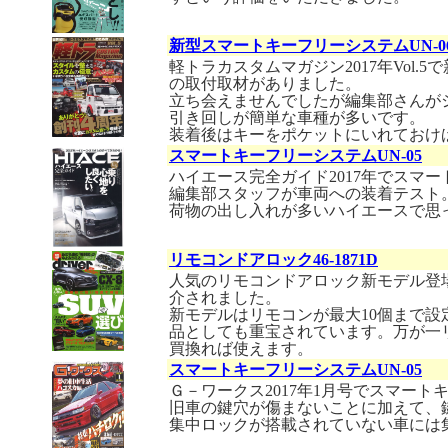
新型スマートキーフリーシステムUN-0
軽トラカスタムマガジン2017年Vol
の取付取材がありました。
立ち会えませんでしたが編集部さんが
引き回しが簡単な車種が多いです。
装着後はキーをポケットにいれておけ
スマートキーフリーシステムUN-05
ハイエース完全ガイド2017年でスマ
編集部スタッフが車両への装着テスト
荷物の出し入れが多いハイエースで思
リモコンドアロック46-1871D
人気のリモコンドアロック新モデル登場
介されました。
新モデルはリモコンが最大10個まで
品としても重宝されています。万が一
買換れば使えます。
スマートキーフリーシステムUN-05
Ｇ－ワークス2017年1月号でスマー
旧車の鍵穴が傷まないことに加えて、
集中ロックが搭載されていない車には