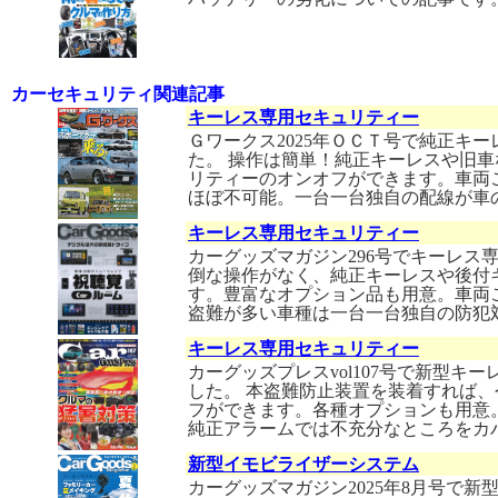
カーセキュリティ関連記事
キーレス専用セキュリティー
Ｇワークス2025年ＯＣＴ号で純正キー
た。 操作は簡単！純正キーレスや旧
リティーのオンオフができます。車両
ほぼ不可能。一台一台独自の配線が車
キーレス専用セキュリティー
カーグッズマガジン296号でキーレス専
倒な操作がなく、純正キーレスや後付
す。豊富なオプション品も用意。車両
盗難が多い車種は一台一台独自の防犯
キーレス専用セキュリティー
カーグッズプレスvol107号で新型キ
した。 本盗難防止装置を装着すれば
フができます。各種オプションも用意
純正アラームでは不充分なところをカ
新型イモビライザーシステム
カーグッズマガジン2025年8月号で