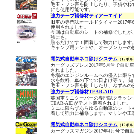
毛玉・フン害を防止したり、子猫やね
にも使用可能です。
強力テープ補修材ティアーエイド
旧車の専門誌オールドタイマー2017
使用されました。
今回は自動車のシートの補修でしたが
強にも。
貼るだけです！固着して強力にします
キャンプ用テントや、オープンカーの
電気式自動車ネコ除けシステム
（12ボル
カーグッズプレス2017年5月号で自
されました。
冬場のエンジンルームへの侵入に限ら
水を飲料、車の下での日よけ等々。 
毛玉・フン害を防止したり、ねずみの
強力テープ補修材TEAR-AID
英国車ミニクーパーの専門誌クラッシッ
TEAR-AIDがテスト装着されました。
ミニに限らずあらゆる自動車のシート
着して強力に補修します。マリンや工
電気式自動車ネコ除けシステム
（12ボル
カーグッズマガジン2017年4月号で