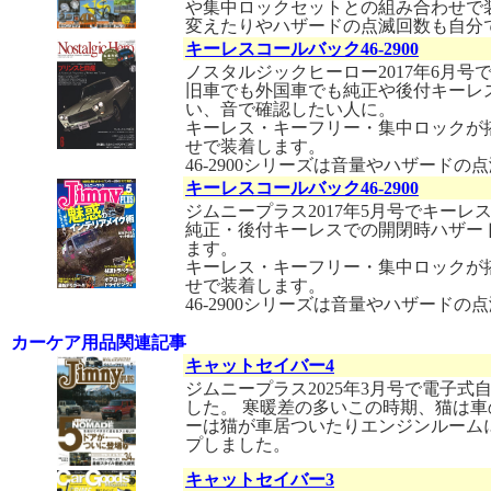
や集中ロックセットとの組み合わせで装着
変えたりやハザードの点滅回数も自分
キーレスコールバック46-2900
ノスタルジックヒーロー2017年6月
旧車でも外国車でも純正や後付キーレ
い、音で確認したい人に。
キーレス・キーフリー・集中ロックが
せで装着します。
46-2900シリーズは音量やハザード
キーレスコールバック46-2900
ジムニープラス2017年5月号でキー
純正・後付キーレスでの開閉時ハザー
ます。
キーレス・キーフリー・集中ロックが
せで装着します。
46-2900シリーズは音量やハザード
カーケア用品関連記事
キャットセイバー4
ジムニープラス2025年3月号で電子
した。 寒暖差の多いこの時期、猫は
ーは猫が車居ついたりエンジンルーム
プしました。
キャットセイバー3