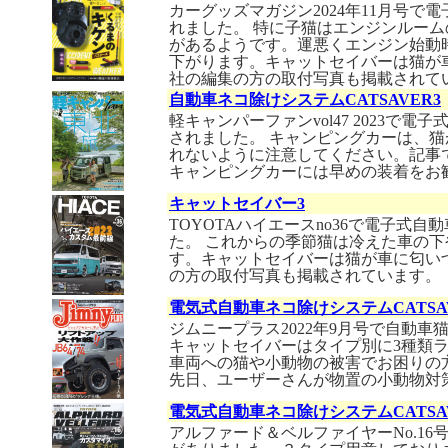
カーグッズマガジン2024年11月号
れました。 特に子猫はエンジンルーム
があるようです。運悪くエンジン始動
下がります。キャットセイバーは猫が
社の編集の方の取付写真も掲載されて
自動車ネコ除けシステムCATSAVER3
軽キャンパーファンvol47 2023で
されました。 キャンピングカーは、
れないように注意してください。記事
キャンピングカーには早めの装着をお
キャットセイバー3
TOYOTAハイエースno36で電子式
た。 これからの季節猫は冷えた車の
す。キャットセイバーは猫が車に匂い
の方の取付写真も掲載されています。
電気式自動車ネコ除けシステムCATSAV
ジムニープラス2022年9月号で自動
キャットセイバーはタイプ別に3種類
車両への猫や小動物の被害でお困りの
先日、ユーザーさんが物置の小動物対
電気式自動車ネコ除けシステムCATSAV
アルファード＆ベルファイヤーNo.1