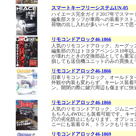
スマートキーフリーシステムUN-05
ハイエース完全ガイド2017年でスマ
編集部スタッフが車両への装着テスト
荷物の出し入れが多いハイエースで思
リモコンドアロック46-1866
人気のリモコンドアロック。カーグッズ
編集部の方はトヨタアベンシス10年
が壊れたときの交換部品としても重宝
損しても送信機ユニットのみの買換え
リモコンドアロック46-1866
旧車リモコンドアロック。オールドタイ
外観や内装も変わらず、キーレス装着
ン。開閉の際に鍵穴周辺も傷まずに快
リモコンドアロック46-1866
人気のリモコンドアロック。ジムニープ
もちろん4WDにも装着可能です。キ
穴の劣化防止にもなります。オプショ
ニーにも装着ＯＫ、トランクもリモコ
リモコンドアロック46-1869