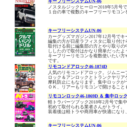
キーフリーシステムUN-06
ノスタルジックヒーロー2018年5月
１台の車で複数のキーフリーリモコン
キーフリーシステムUN-06
カーグッズマガジン2017年12月号
編集の方が日産ラフィスタに取り付け
取付ける前に編集部の方とやり取りの
ししたので取付はかなり簡単だったよ
キーフリーリモコンを複数使いたい方
です。
リモコンドアロック46-1874D
人気のリモコンドアロック。ジムニープ
ロック＆アンロックとトランクヤリア
摩耗防止にもなります。集中ロックが
ＯＫ、リアーもリモコンで開けること
リモコンロック46-1869D ＆ 集中ロッ
軽トラパーツブック2018年2月号で
初めて取付られる業者さんがトライ。
装着後は軽トラや商用車が快適になり
キーフリーシステムUN-06