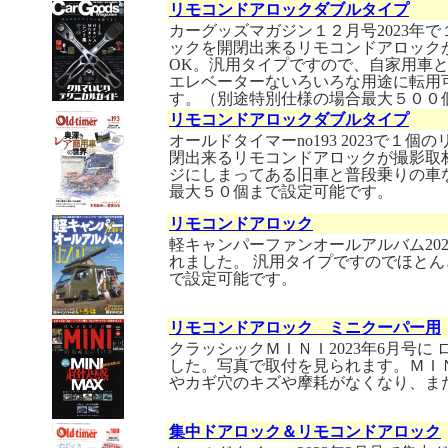
リモコンドアロックダブルタイプ
カーグッズマガジン１２月号2023年
ックを開閉出来るリモコンドアロックが撮
OK。汎用タイプですので、自家用車
エレベーターないろいろな用途に転用
す。（別途特別仕様の場合最大５００
リモコンドアロックダブルタイプ
オールドタイマーno193 2023で
閉出来るリモコンドアロックが撮影取
ジにしまってある旧車と普段乗りの車
最大５０個まで設定可能です。
リモコンドアロック
軽キャンパーファンオールアルバム20
れました。 汎用タイプですのでほと
で設定可能です。
リモコンドアロック ミニクーパー用
クラッシックＭＩＮＩ2023年6月号
した。写真で取付を見られます。ＭＩ
やカギ穴のキズや摩耗がなくなり、ま
集中ドアロック＆リモコンドアロック