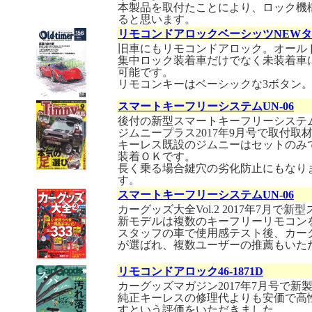
本製品を取付たことにより、ロック機
ると思います。
リモコンドアロックベーシッツNEWタイプ
旧車にもリモコンドアロック。オールド
集中ロック装着車だけでなく未装着車
可能です。
リモコンキーはベーシックな3ボタン
スマートキーフリーシステムUN-06
後付の新型スマートキーフリーシステ
ジムニープラス2017年9月号で取付
キーレス既設のジムニーはセットのみ
装着ＯＫです。
長く乗る場合鍵穴の劣化防止にもなり
す。
スマートキーフリーシステムUN-06
カーグッズ大全Vol.2 2017年7月
新モデルは複数のキーフリーリモコン
スタッフの車で使用感テスト後、カー
が選ばれ、複数ユーザーの推薦もいた
リモコンドアロック46-1871D
カーグッズマガジン2017年7月号で
純正キーレスの修理代よりも安価で高
すという評価をいただきました。