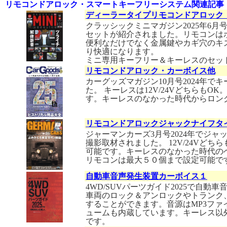
リモコンドアロック・スマートキーフリーシステム関連記事
ディーラータイプリモコンドアロック
クラッシックミニマガジン2025年6
セットが紹介されました。リモコンは
便利なだけでなく金属鍵やカギ穴のキ
り快適になります。
ミニ専用キーフリー＆キーレスのセッ
リモコンドアロック・カーボイス他
カーグッズマガジン10月号2024年
た。 キーレスは12V/24Vどちらも
す。キーレスのなかった時代からロン
リモコンドアロックジャックナイフタ
ジャーマンカーズ3月号2024年でジ
撮影取材されました。 12V/24Vど
可能です。キーレスのなかった時代の
リモコンは最大５０個まで設定可能で
自動車音声発生装置カーボイス１
4WD/SUVパーツガイド2025で自
車両のロック＆アンロックやトランク
することができます。音源はMP3ファ
ュームも内蔵しています。キーレス以
です。