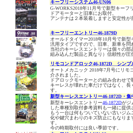
キーフリーシステム46-UN06
G-WORKS2018年11月号で新型キ
ドアモーターと旧車にお取付。
アンテナは２本装着しますと安定性が
キーフリーエントリー46-1879D
オールドタイマー2018年10月号で
汎用タイプですので、旧車、新車を問
当社のキーレスエントリーは個々の部
組み込んだ製品と異なり）信頼性が圧
リモコンドアロック46-1872D シン
オートメカニック 2018年7月号に
介されました。
ドアロックモーターとの組み合わせで
キーレスが壊れた車だけではなく、長
す。
新型キーレスエントリー46-1872D・
新型キーレスエントリー
46-1872D
がジ
した車種別取付参考資料も一緒に提供
もう一台は何もついていない古いジム
化や鍵穴まわりのキズ防止にもなりま
す。
今の時期取付には良い季節です。