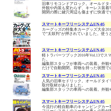
旧車リモコンドアロック。オールドタイ
外観や内装も変わらず、キーレス装着
開閉の際に鍵穴周辺も傷まずに快適で
スマートキーフリーシステムUN-05
カーグッズの特集本カーグッズ大全20
で”太鼓判”が押されていました。使う
スマートキーフリーシステムUN-05
軽トラパーツブック2016年Vol.1
た。
編集部スタッフが車両への装着。外観
だけで自動開閉。荷物を持った状態で
スマートキーフリーシステムUN-05
人気の旧車セドリック。オールドタイマ
取付取材がありました。
編集部スタッフの車両への装着。外観
スマートキーフリーシステムUN-05
今流行の軽自動車のキャンピングカー専
フリーシステムのユーザー車への取付