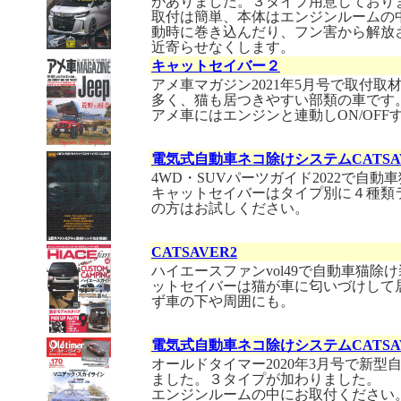
がありました。３タイプ用意しており
取付は簡単、本体はエンジンルームの
動時に巻き込んだり、フン害から解放
近寄らせなくします。
キャットセイバー２
アメ車マガジン2021年5月号で取付
多く、猫も居つきやすい部類の車です
アメ車にはエンジンと連動しON/OF
電気式自動車ネコ除けシステムCATSAV
4WD・SUVパーツガイド2022で自
キャットセイバーはタイプ別に４種類
の方はお試しください。
CATSAVER2
ハイエースファンvol49で自動車猫除
ットセイバーは猫が車に匂いづけして
ず車の下や周囲にも。
電気式自動車ネコ除けシステムCATSAV
オールドタイマー2020年3月号で新
ました。３タイプが加わりました。
エンジンルームの中にお取付ください