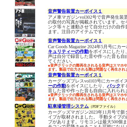
音声警告装置カーボイス１
アメ車マガジンvol302号で音声発生
の取付の写真が掲載されています。セ
ンク等々と連動させて自分だけの自作
ます。注目のアイテムです。
音声警告装置カーボイス１
Car Goods Magazine 2024年
キュリティーの作動
をボイスにしたり
声は自分で録音した音や作った音も自
てください。
●音声クリックの際再生されるる音声はスマホ
ます。製品で出力される際は問題なく再生され
音声警告装置カーボイス１
カーグッズプレスvol103号にカーボ
ーの作動
をボイスにしたり、
バック
す
音した音や作った音も自由に入れられ
●音声クリックの際再生されるる音声はスマホ
ます。製品で出力される際は問題なく再生され
駐車場管理システム
（PDFファイル）
カーグッズマガジン2023年11月号
イプが取材されました。 手動タイプ
プがあります。リモコンは最大500個
モコンで昇降させることも可能になり