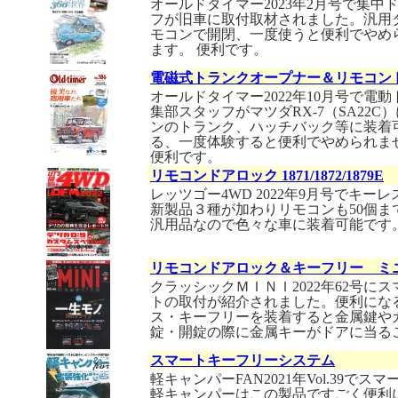
オールドタイマー2023年2月号で集
フが旧車に取付取材されました。汎用
モコンで開閉、一度使うと便利でやめ
ます。 便利です。
電磁式トランクオープナー＆リモコン
オールドタイマー2022年10月号で
集部スタッフがマツダRX-7（SA22
ンのトランク、ハッチバック等に装着
る、一度体験すると便利でやめられま
便利です。
リモコンドアロック 1871/1872/1879E
レッツゴー4WD 2022年9月号でキ
新製品３種が加わりリモコンも50個までO
汎用品なので色々な車に装着可能です
リモコンドアロック＆キーフリー ミ
クラッシックＭＩＮＩ2022年62号に
トの取付が紹介されました。便利にな
ス・キーフリーを装着すると金属鍵や
錠・開錠の際に金属キーがドアに当る
スマートキーフリーシステム
軽キャンパーFAN2021年Vol.39で
軽キャンパーはこの製品ですごく便利