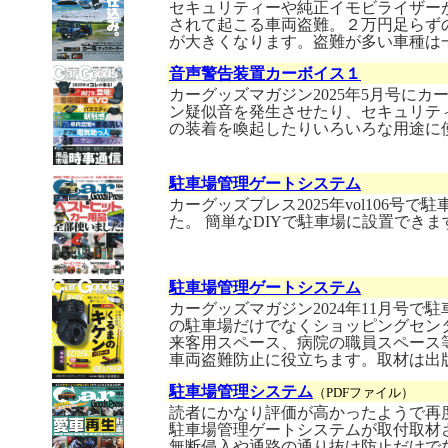
セキュリティーや純正イモビライザー
されて起こる車両盗難。２万円足らず
が大きくなります。盗難が多い車種は
音声警告装置カーボイス１
カーグッズマガジン2025年5月号に
ン疑似音を発生させたり、セキュリテ
の装着を喚起したりいろいろな用途に
駐車場管理ゲートシステム
カーグッズプレス2025年vol106号で
た。 簡単なDIYで駐車場に設置でき
駐車場管理ゲートシステム
カーグッズマガジン2024年11月号で
の駐車場だけでなくショッピングセン
来客用スペース、病院の職員スペース
車両盗難防止に役立ちます。取材は出
駐車場管理システム
（PDFファイル）
読者にかなり評価が高かったようで再度、
駐車場管理ゲートシステムが取付取材
無断侵入や通路の通り抜け防止だけで