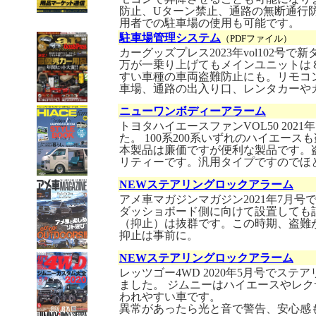
防止、Uターン禁止、通路の無断通行
用者での駐車場の使用も可能です。
駐車場管理システム
（PDFファイル）
カーグッズプレス2023年vol102
万が一乗り上げてもメインユニットは
すい車種の車両盗難防止にも。リモコン
車場、通路の出入り口、レンタカーや
ニューワンボディーアラーム
トヨタハイエースファンVOL50 20
た。 100系200系いずれのハイエー
本製品は廉価ですが便利な製品です。
リティーです。汎用タイプですのでほ
NEWステアリングロックアラーム
アメ車マガジンマガジン2021年7月
ダッショボード側に向けて設置しても
（抑止）は抜群です。この時期、盗難
抑止は事前に。
NEWステアリングロックアラーム
レッツゴー4WD 2020年5月号でス
ました。 ジムニーはハイエースやレ
われやすい車です。
異常があったら光と音で警告、安心感