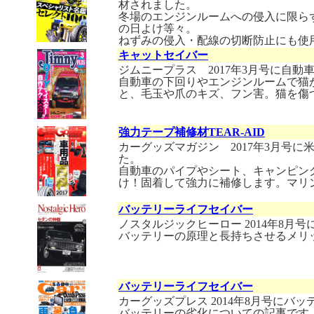
材されました。
冬場のエンジンルームへの侵入に限ら
の日よけ等々。
ねずみの侵入・配線の切断防止にも使
キャットセイバー
ジムニープラス 2017年3月号に自
自動車の下回りやエンジンルームで猫
と、毛玉や爪のキズ、フン害。猫を傷
強力テープ補修材TEAR-AID
カーグッズマガジン 2017年3月号に米
た。
自動車のパイプやシート、キャンピン
け！固着して強力に補修します。マリ
バッテリーライフセイバー
ノスタルジックヒーロー 2014年8
バッテリーの原理と長持ちさせるメリ
バッテリーライフセイバー
カーグッズプレス 2014年8月号にバ
バッテリーの劣化についての記事です