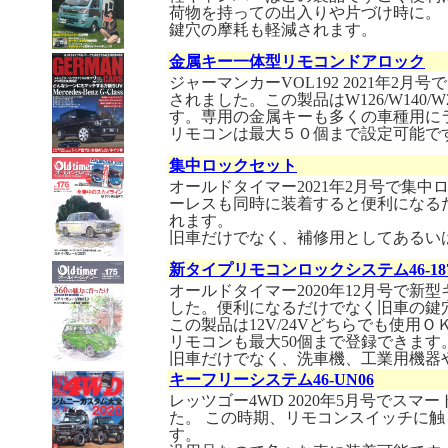
荷物を持っての出入りや片づけ時に。
鍵穴の摩耗も軽減されます。
金属キー一体型リモコンドアロック
ジャーマンカーVOL192 2021年2
されました。この製品はW126/W140
す。専用の金属キーも多くの車種用に
リモコンは最大５０個まで設定可能で
集中ロックセット
オールドタイマー2021年2月号で集
ーレスも同時に装着すると便利になる
れます。
旧車だけでなく、補修用としてあるい
新タイプリモコンロックシステム46-187
オールドタイマー2020年12月号で
した。便利になるだけでなく旧車の鍵
この製品は12V/24Vどちらでも使用
リモコンも最大50個まで登録できます
旧車だけでなく、洗車機、工業用機器
キーフリーシステム46-UN06
レッツゴー4WD 2020年5月号でス
た。 この時期、リモコンスイッチに
す。