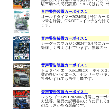
駐車場への簡易設置についてはお問い
音声警告装置カーボイス１
オールドタイマー2024年6月号にカ
ン音を録音、ON/OFFスイッチを付
ます。
音声警告装置カーボイス１
カーグッズマガジン2024年6月号に
等詳しく説明されています。無敵のセ
音声警告装置カーボイス１
トヨタハイエースno.38にカーボイ
難の多いハイエース、センサーやセキ
社外いずれでも再生可能です。
音声警告装置カーボイス１
レッツゴー4WD 2024年5月号にカ
方法等、製品の説明書のように詳しく
の楽しさがある製品です。