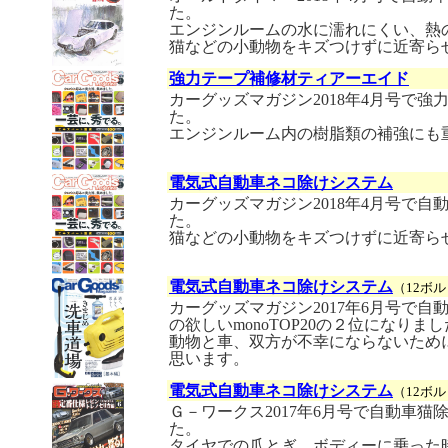
た。
エンジンルームの水に濡れにくい、熱
猫などの小動物をキズつけずに近寄ら
強力テープ補修材ティアーエイド
カーグッズマガジン2018年4月号で
た。
エンジンルーム内の樹脂類の補強にも
電気式自動車ネコ除けシステム
カーグッズマガジン2018年4月号で
た。
猫などの小動物をキズつけずに近寄ら
電気式自動車ネコ除けシステム
（12ボル
カーグッズマガジン2017年6月号で
の欲しいmonoTOP20の２位になりま
動物と車、双方が不幸にならないため
思います。
電気式自動車ネコ除けシステム
（12ボル
Ｇ－ワークス2017年6月号で自動車
た。
タイヤでの爪とぎ、ボディーに乗った