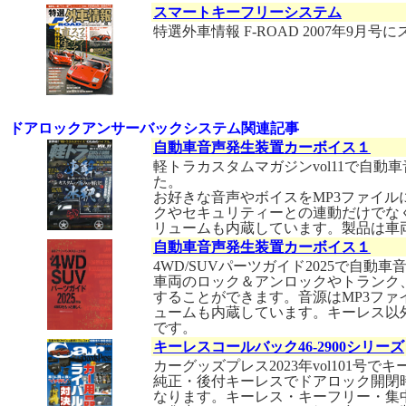
スマートキーフリーシステム
特選外車情報 F-ROAD 2007年9
ドアロックアンサーバックシステム関連記事
自動車音声発生装置カーボイス１
軽トラカスタムマガジンvol11で自
た。
お好きな音声やボイスをMP3ファイル
クやセキュリティーとの連動だけでな
リュームも内蔵しています。製品は車
自動車音声発生装置カーボイス１
4WD/SUVパーツガイド2025で自
車両のロック＆アンロックやトランク
することができます。音源はMP3ファ
ュームも内蔵しています。キーレス以
です。
キーレスコールバック46-2900シリーズ
カーグッズプレス2023年vol101
純正・後付キーレスでドアロック開閉
なります。キーレス・キーフリー・集