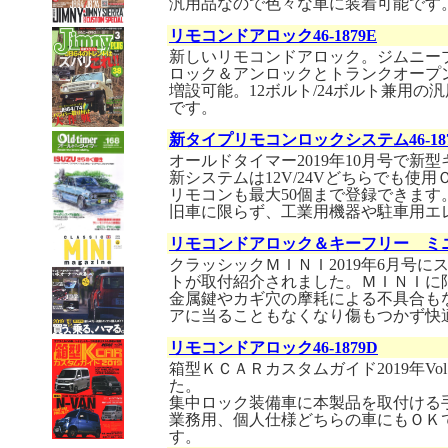
汎用品なので色々な車に装着可能です
リモコンドアロック46-1879E
新しいリモコンドアロック。ジムニープ
ロック＆アンロックとトランクオープ
増設可能。12ボルト/24ボルト兼用
です。
新タイプリモコンロックシステム46-187
オールドタイマー2019年10月号で
新システムは12V/24Vどちらでも使
リモコンも最大50個まで登録できます
旧車に限らず、工業用機器や駐車用エ
リモコンドアロック＆キーフリー ミ
クラッシックＭＩＮＩ2019年6月号
トが取付紹介されました。ＭＩＮＩに
金属鍵やカギ穴の摩耗による不具合も
アに当ることもなくなり傷もつかず快
リモコンドアロック46-1879D
箱型ＫＣＡＲカスタムガイド2019年V
た。
集中ロック装備車に本製品を取付ける
業務用、個人仕様どちらの車にもＯＫ
す。