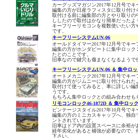
カーグッズマガジン2017年12月号
編集の方が日産ラフィスタに取り付け
取付ける前に編集部の方とやり取りの
ししたので取付はかなり簡単だったよ
キーフリーリモコンを複数使いたい方
です。
キーフリーシステムUN-06
オールドタイマー2017年12月号で
編集の方がホンダビートに集中ロック
たとのことです。
旧車なので鍵穴も傷まなくなるようで
キーフリーシステムUN-06 ＆ 集中ロ
オートメカニック2017年12月号で
編集の方がジムニーに取り付けられた
取付けて使ってみると、車に詳しい編
うです。
もちろん集中ロックとの組み合わせも
リモコンロック46-1872D ＆ 集中ロッ
ビンテージスタイル2017年10月号
編集の方のミニカスキャップへ、独自
ントされています。
旧車はドア内の設置スペースに余裕が
経年劣化があると補強が必要なので、
下さい。