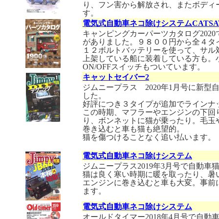
り、フン害から解放され、またボディ
す。
電気式自動車ネコ除けシステムCATSAV
キャンピングカーパーツカタログ202
がありました。９８００円から全４タ
１２ボルトバッテリーを使って、サル
上架している船に装着している方も。
ON/OFFスイッチもついています。
キャットセイバー2
ジムニープラス 2020年1月号に新
した。
好評につき３タイプが追加でラインナ
この時期、マフラーやエンジンの下回
り、ボンネットに猫が乗ったり。毛玉
巻き込むと車も猫も絶望的。
猫を傷つけることなく追い払います。
電気式自動車ネコ除けシステム
ジムニープラス2019年3月号で自動
猫は良く寒い時期に暖を取ったり、暑
エンジンに巻き込むと車も大変。事前
ます。
電気式自動車ネコ除けシステム
オールドタイマー2018年4月号で自