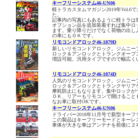
キーフリーシステム46-UN06
軽トラカスタムマガジン2019年Vol
た。
記事内の写真にもあるように軽トラは
オプション品を追加装着すれば集中ロ
ます。乗り降りだけでなく荷物の出し
の車にもＯＫです。
リモコンドアロック46-1879D
新しいリモコンドアロック。ジムニープ
ロック＆アンロックとトランクオープ
増設可能。汎用タイプですので幅広く
リモコンドアロック46-1874D
人気のリモコンドアロック。ジムニープ
ロック＆アンロックとトランクヤリア
摩耗防止にもなります。集中ロックが
ＯＫ、リアーもリモコンで開けること
なお車に取付OKです。
キーフリーシステム46-UN06
ドライバー2018年11月号で新型キ
この製品はキーフリーモードとキーレ
車体が大きな車はアンテナを前後に２