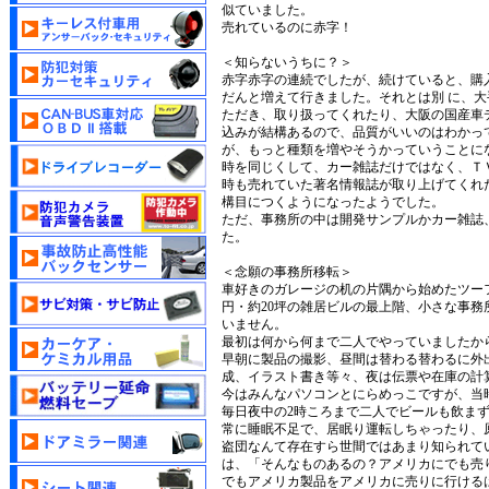
似ていました。
売れているのに赤字！
＜知らないうちに？＞
赤字赤字の連続でしたが、続けていると、購
だんと増えて行きました。それとは別 に、
ただき、取り扱ってくれたり、大阪の国産車
込みが結構あるので、品質がいいのはわかっ
が、もっと種類を増やそうかっていうことに
時を同じくして、カー雑誌だけではなく、Ｔ
時も売れていた著名情報誌が取り上げてくれ
構目につくようになったようでした。
ただ、事務所の中は開発サンプルかカー雑誌
た。
＜念願の事務所移転＞
車好きのガレージの机の片隅から始めたツー
円・約20坪の雑居ビルの最上階、小さな事
いません。
最初は何から何まで二人でやっていましたか
早朝に製品の撮影、昼間は替わる替わるに外
成、イラスト書き等々、夜は伝票や在庫の計
今はみんなパソコンとにらめっこですが、当
毎日夜中の2時ころまで二人でビールも飲ま
常に睡眠不足で、居眠り運転しちゃったり、
盗団なんて存在すら世間ではあまり知られて
は、「そんなものあるの？アメリカにでも売
でもアメリカ製品をアメリカに売りに行ける