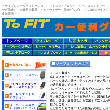
ドライブレコーダー（ドラレコ）、リモコンドアロック（キーレスエントリー）
サビ防止）、盗難防止装置・イモビライザー（防犯グッズ）、CANBUSセキュ
多数販売中！
＜二人の趣味が・・・＞
車好きとオーディオ好きがふたりでカー雑誌
パーツを雑誌に乗せて売ってみようかと思っ
の通信販売の始まりです。
ホンダさんのフィットが出るずいぶん前、今か
つひとつオーダーメイドのような状態。
幸い根気強くモノを作る車好きと、国内自動
務し、開発、品質管理から営業まで立ち上が
様のところへ。
ただ自分たちで見つけた外国製品や自分たち