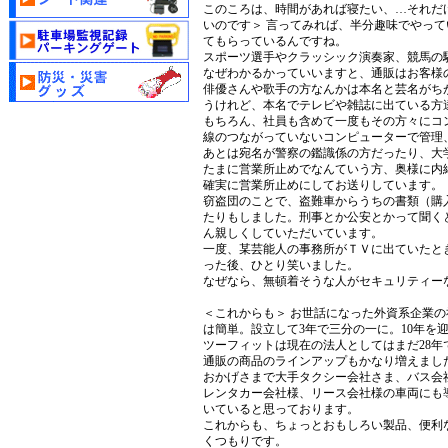
このころは、時間があれば寝たい、…それだ
いのです＞ 言ってみれば、半分趣味でやっ
てもらっているんですね。
スポーツ選手やクラッシック演奏家、競馬の
なぜわかるかっていいますと、通販はお客様
俳優さんや歌手の方なんかは本名と芸名がち
うけれど、本名でテレビや雑誌に出ている方
もちろん、社員も含めて一度もその方々にコ
線のつながっていないコンピューターで管理
あとは宛名が警察の鑑識係の方だったり、大
たまに営業所止めでなんていう方、奥様に内
確実に営業所止めにしてお送りしています。
窃盗団のことで、盗難車からうちの書類（購
たりもしました。刑事とか公安とかって聞く
ん親しくしていただいています。
一度、某芸能人の事務所がＴＶに出ていたと
った後、ひとり笑いました。
なぜなら、無頓着そうな人がセキュリティー
＜これからも＞ お世話になった外資系企業
は簡単。設立して3年で三分の一に。10年を
ツーフィットは現在の法人としてはまだ28年
通販の商品のラインアップもかなり増えまし
おかげさまで大手タクシー会社さま、バス会
レンタカー会社様、リース会社様の車両にも
いていると思っております。
これからも、ちょっとおもしろい製品、便利
くつもりです。