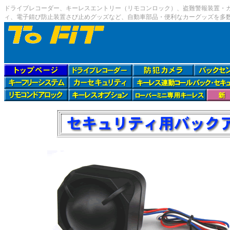
ドライブレコーダー、キーレスエントリー（リモコンロック）、盗難警報装置・カー
ィ、電子錆び防止装置さび止めグッズなど、自動車部品・便利なカーグッズを多