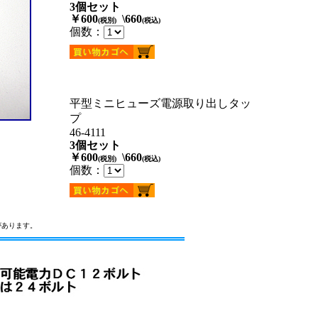
3個セット
￥600
\660
(税別)
(税込)
個数：
平型ミニヒューズ電源取り出しタッ
プ
46-4111
3個セット
￥600
\660
(税別)
(税込)
個数：
があります。