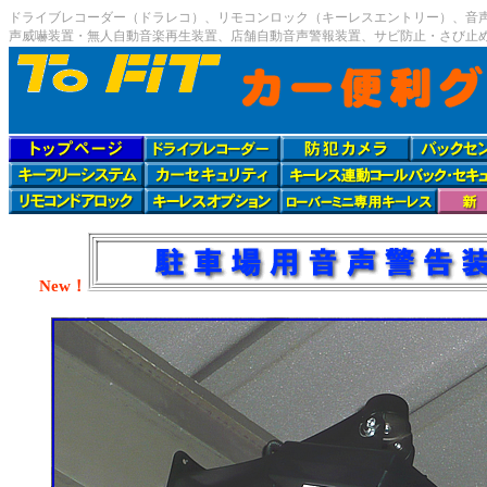
ドライブレコーダー（ドラレコ）、リモコンロック（キーレスエントリー）、音
声威嚇装置・無人自動音楽再生装置、店舗自動音声警報装置、サビ防止・さび止
New！