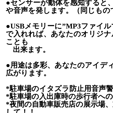
●センサーが動体を感知すると
や音声を発します。（同じもの
●USBメモリーに”MP3ファイ
で入れれば、あなたのオリジナ
ことも
出来ます。
●用途は多彩、あなたのアイデ
広がります。
*駐車場のイタズラ防止用音声
*駐車場の入出庫時の歩行者へ
*夜間の自動車販売店の展示場
して！！