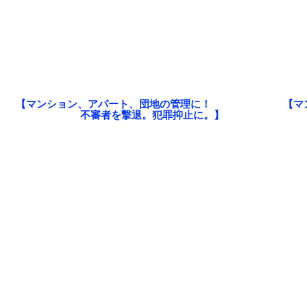
【マンション、アパート、団地の管理に！
【マ
不審者を撃退。犯罪抑止に。】
屋