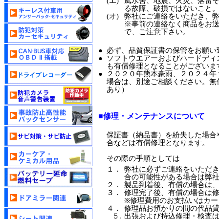
(エ)
風水害、地震、火災、落雷
る故障、破損ではないこと
(オ)
弊社にご連絡をいただき、
※事前の連絡なく商品をお
で、ご注意下さい。
●
必ず、品質保証書の保管をお願い
●
ソフトウエアーおよびハードディ
も有償修理となることがございま
●
２０２０年熊本豪雨、２０２４年
場合は、別途ご相談ください。無
あり）
■修理・メンテナンスについて
保証書（納品書）を紛失した場合
合などは有償修理となります。
その際の手順としては
１．
弊社に必ずご連絡をいただ
合の可能性がある場合は弊
２．
製品到着後、有償の場合は
３．
修理完了後、有償の場合は
※修理費用のお支払いはカー
４．
修理品お預かりの間の代品
５.
出張および持込修理・検査