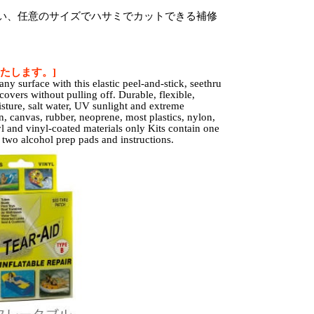
い、任意のサイズでハサミでカットできる補修
たします。]
any surface with this elastic peel-and-stick, seethru
overs without pulling off. Durable, flexible,
oisture, salt water, UV sunlight and extreme
, canvas, rubber, neoprene, most plastics, nylon,
l and vinyl-coated materials only Kits contain one
, two alcohol prep pads and instructions.