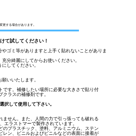
変更する場合があります。
けて試してください！
分やゴミ等がありますと上手く貼れないことがありま
、充分綺麗にしてからお使いください。
うにしてください。
お願いいたします。
トです。補修したい場所に必要な大きさで貼り付
プクラスの補修剤です。
選択して使用して下さい。
れません。また、人間の力で引っ張っても破れる
性、エラストマーで製作されています。
どのプラスチック、塗料、アルミニウム、ステン
ピレン、ビニルおよびビニルなどの表面に接着が