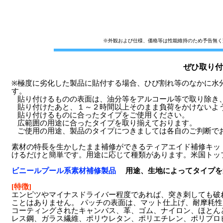
※外観および仕様、価格等は性能維持のため予告無く
ぜひ取り付
※極度に劣化した製品に貼付する場合、ひび割れ等のなかに水
す。
貼り付けるものの表面は、油分等をアルコール等で取り除き
貼り付けたあと、１～２時間以上そのまま負荷をかけないよ
貼り付けるものに合ったタイプをご使用ください。
広範囲の用途に合ったタイプを取り揃えております。
ご使用の用途、製品のタイプにつきましては各自のご判断で
素材の特長を生かしたまま補修ができるティアエイド補修キッ
けるだけと簡単です。用途に応じて種類があります。米国トッ
ビニールプール系素材補修製品
用途、生地によってタイプを
[特徴]
エンピツやマイナスドライバー程度であれば、突き刺しても破
ことはありません。 パッチの表面は、マット仕上げ、耐摩耗
コーティングされたキャンバス、革、ゴム、ナイロン、ほとん
レス鋼、ガラス繊維、ポリウレタン、ポリエチレン、ポリプロ