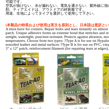
可能です。
空気が抜けない、水が漏れない、電気を通さない、紫外線に強
剤、ティアエイドは、アウトドアの絆創膏です。
用途、生地によってタイプを選択して使用して下さい。
[本製品の特長および使用は英文を原則とし、日本語は意訳とい
A must have for cruisers. Repair holes and tears instantly on almost 
patch. Unique adhesive forms an extreme bond that stretches and rec
airtight, watertight, puncture-resistant. Protects against abrasion, m
temperatures. Choose from two types: ?Type A is for use on Hypalon
nonoiled leather and metal surfaces ?Type B is for use on PVC, viny
3" x 12" patch,
reinforcement filament (for repairing tears at edges)