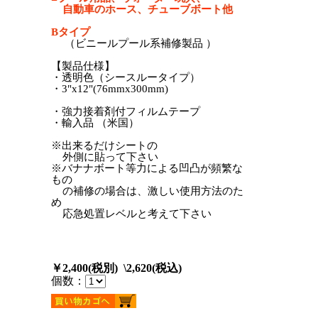
自動車のホース、チューブボート他
Bタイプ
（ビニールプール系補修製品 ）
【製品仕様】
・透明色（シースルータイプ）
・3"x12"(76mmx300mm)
・強力接着剤付フィルムテープ
・輸入品 （米国）
※出来るだけシートの
外側に貼って下さい
※バナナボート等力による凹凸が頻繁な
もの
の補修の場合は、激しい使用方法のた
め
応急処置レベルと考えて下さい
￥2,400(税別) \2,620(税込)
個数：